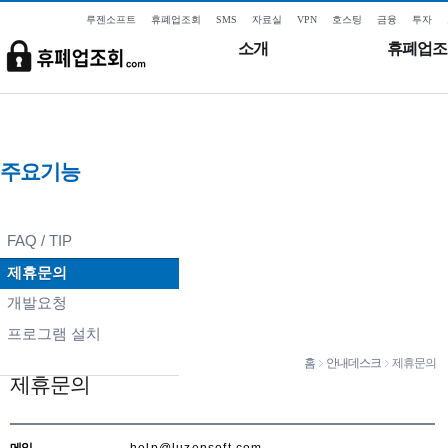
루젠소프트
휴폐업조회
SMS
자료실
VPN
호스팅
금융
투자
소개
휴폐업조
주요기능
FAQ / TIP
제휴문의
개발요청
프로그램 설치
홈
안내데스크
제휴문의
제휴문의