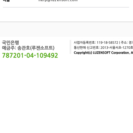
메일
help@luzensoft.com