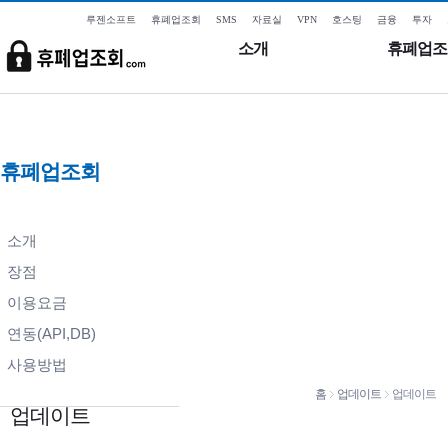
루젠소프트
휴폐업조회
SMS
자료실
VPN
호스팅
금융
투자
소개
휴폐업조
휴폐업조회
소개
장점
이용요금
연동(API,DB)
사용방법
홈
업데이트
업데이트
업데이트